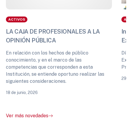
ACTIVOS
ACT
LA CAJA DE PROFESIONALES A LA
Info
OPINIÓN PÚBLICA
Exp
En relación con los hechos de público
Días
conocimiento, y en el marco de las
Expe
competencias que corresponden a esta
Prof
Institución, se entiende oportuno realizar las
29 de
siguientes consideraciones.
18 de junio, 2026
Ver más novedades