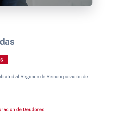
udas
es
solicitud al Régimen de Reincorporación de
oración de Deudores