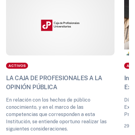
ACTIVOS
ACT
LA CAJA DE PROFESIONALES A LA
Info
OPINIÓN PÚBLICA
Exp
En relación con los hechos de público
Días
conocimiento, y en el marco de las
Expe
competencias que corresponden a esta
Prof
Institución, se entiende oportuno realizar las
29 de
siguientes consideraciones.