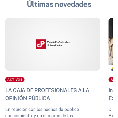
Últimas novedades
ACTIVOS
ACT
LA CAJA DE PROFESIONALES A LA
Info
OPINIÓN PÚBLICA
Exp
En relación con los hechos de público
Días
conocimiento, y en el marco de las
Expe