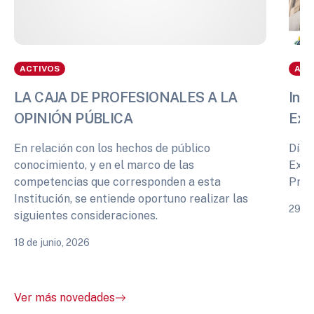
ACTIVOS
ACT
LA CAJA DE PROFESIONALES A LA
Info
OPINIÓN PÚBLICA
Exp
En relación con los hechos de público
Días
conocimiento, y en el marco de las
Expe
competencias que corresponden a esta
Prof
Institución, se entiende oportuno realizar las
29 de
siguientes consideraciones.
18 de junio, 2026
Ver más novedades