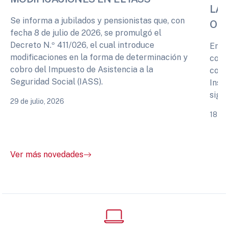
LA 
Se informa a jubilados y pensionistas que, con
OPI
fecha 8 de julio de 2026, se promulgó el
Decreto N.º 411/026, el cual introduce
En r
modificaciones en la forma de determinación y
cono
cobro del Impuesto de Asistencia a la
comp
Seguridad Social (IASS).
Inst
sigu
29 de julio, 2026
18 de
Ver más novedades