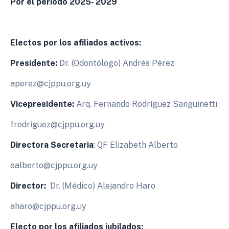
Por el período 2025- 2029
Electos por los afiliados activos:
Presidente:
Dr. (Odontólogo) Andrés Pérez
aperez@cjppu.org.uy
Vicepresidente:
Arq. Fernando Rodríguez Sanguinetti
frodriguez@cjppu.org.uy
Directora Secretaria
: QF Elizabeth Alberto
ealberto@cjppu.org.uy
Director:
Dr. (Médico) Alejandro Haro
aharo@cjppu.org.uy
Electo por los afiliados jubilados: