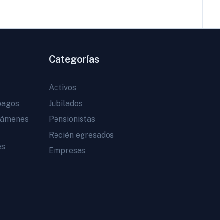
Categorías
Activos
pagos
Jubilados
vámenes
Pensionistas
Recién egresados
es
Empresas