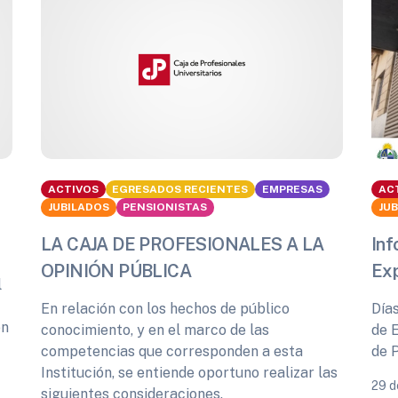
ACTIVOS
EGRESADOS RECIENTES
EMPRESAS
AC
JUBILADOS
PENSIONISTAS
JU
LA CAJA DE PROFESIONALES A LA
Inf
OPINIÓN PÚBLICA
Ex
l
En relación con los hechos de público
Día
ón
conocimiento, y en el marco de las
de 
competencias que corresponden a esta
de 
Institución, se entiende oportuno realizar las
29 d
siguientes consideraciones.