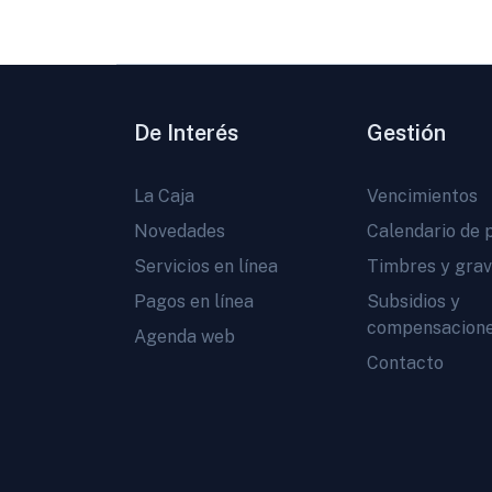
De Interés
Gestión
La Caja
Vencimientos
Novedades
Calendario de 
Servicios en línea
Timbres y gra
Pagos en línea
Subsidios y
compensacion
Agenda web
Contacto