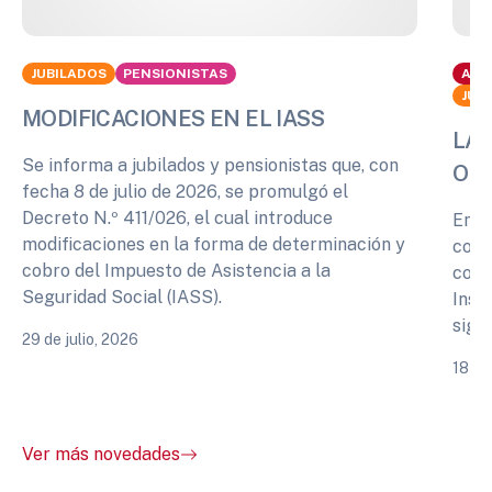
JUBILADOS
PENSIONISTAS
ACT
JUB
MODIFICACIONES EN EL IASS
LA 
Se informa a jubilados y pensionistas que, con
OPI
fecha 8 de julio de 2026, se promulgó el
Decreto N.º 411/026, el cual introduce
En r
modificaciones en la forma de determinación y
cono
cobro del Impuesto de Asistencia a la
comp
Seguridad Social (IASS).
Inst
sigu
29 de julio, 2026
18 de
Ver más novedades