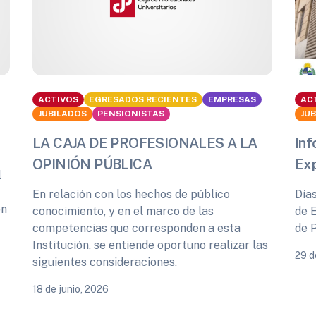
ACTIVOS
EGRESADOS RECIENTES
EMPRESAS
AC
JUBILADOS
PENSIONISTAS
JU
LA CAJA DE PROFESIONALES A LA
Inf
OPINIÓN PÚBLICA
Ex
l
En relación con los hechos de público
Día
ón
conocimiento, y en el marco de las
de 
competencias que corresponden a esta
de 
Institución, se entiende oportuno realizar las
29 d
siguientes consideraciones.
18 de junio, 2026