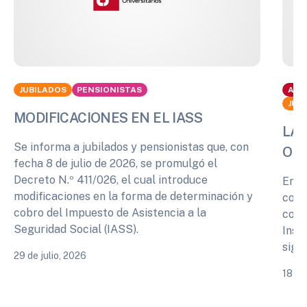
JUBILADOS
PENSIONISTAS
ACT
JUB
MODIFICACIONES EN EL IASS
LA 
Se informa a jubilados y pensionistas que, con
OPI
fecha 8 de julio de 2026, se promulgó el
Decreto N.º 411/026, el cual introduce
En r
modificaciones en la forma de determinación y
cono
cobro del Impuesto de Asistencia a la
comp
Seguridad Social (IASS).
Inst
sigu
29 de julio, 2026
18 de