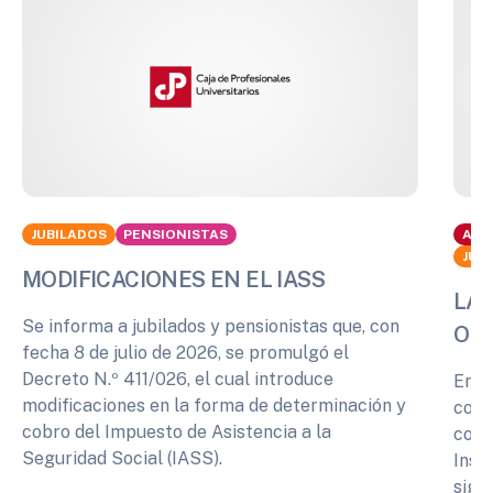
JUBILADOS
PENSIONISTAS
ACT
JUB
MODIFICACIONES EN EL IASS
LA 
Se informa a jubilados y pensionistas que, con
OPI
fecha 8 de julio de 2026, se promulgó el
Decreto N.º 411/026, el cual introduce
En r
modificaciones en la forma de determinación y
cono
cobro del Impuesto de Asistencia a la
comp
Seguridad Social (IASS).
Inst
sigu