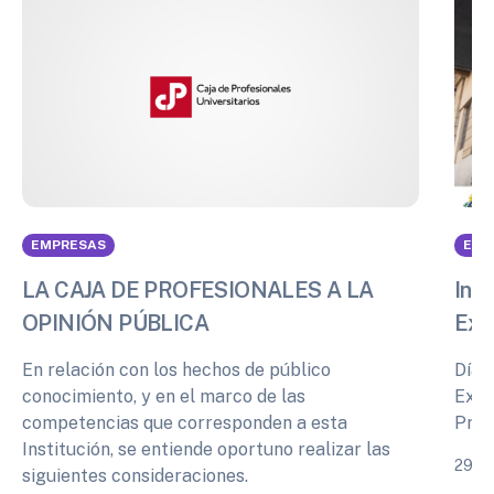
EMPRESAS
EMP
LA CAJA DE PROFESIONALES A LA
Info
OPINIÓN PÚBLICA
Exp
En relación con los hechos de público
Días
conocimiento, y en el marco de las
Expe
competencias que corresponden a esta
Prof
Institución, se entiende oportuno realizar las
29 de
siguientes consideraciones.