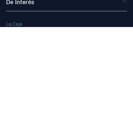
De Interés
La Caja
Novedades
Servicios en línea
Pagos en línea
Agenda web
Gestión
Categorías
Enlaces