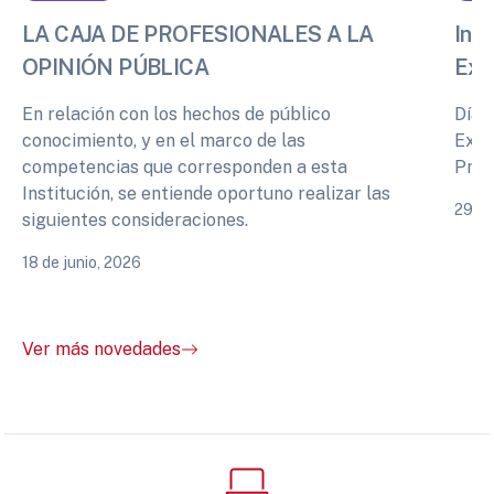
LA CAJA DE PROFESIONALES A LA
Info
OPINIÓN PÚBLICA
Exp
En relación con los hechos de público
Días
conocimiento, y en el marco de las
Expe
competencias que corresponden a esta
Prof
Institución, se entiende oportuno realizar las
29 de
siguientes consideraciones.
18 de junio, 2026
Ver más novedades