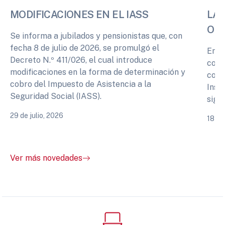
MODIFICACIONES EN EL IASS
LA 
OPI
Se informa a jubilados y pensionistas que, con
fecha 8 de julio de 2026, se promulgó el
En r
Decreto N.º 411/026, el cual introduce
cono
modificaciones en la forma de determinación y
comp
cobro del Impuesto de Asistencia a la
Inst
Seguridad Social (IASS).
sigu
29 de julio, 2026
18 de
Ver más novedades