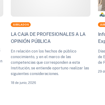
JUBILADOS
JU
LA CAJA DE PROFESIONALES A LA
Inf
OPINIÓN PÚBLICA
Ex
l
En relación con los hechos de público
Día
conocimiento, y en el marco de las
de 
ón
competencias que corresponden a esta
de 
Institución, se entiende oportuno realizar las
29 d
siguientes consideraciones.
18 de junio, 2026