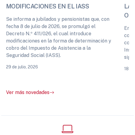
MODIFICACIONES EN EL IASS
LA 
OPI
Se informa a jubilados y pensionistas que, con
fecha 8 de julio de 2026, se promulgó el
En r
Decreto N.º 411/026, el cual introduce
cono
modificaciones en la forma de determinación y
comp
cobro del Impuesto de Asistencia a la
Inst
Seguridad Social (IASS).
sigu
29 de julio, 2026
18 de
Ver más novedades