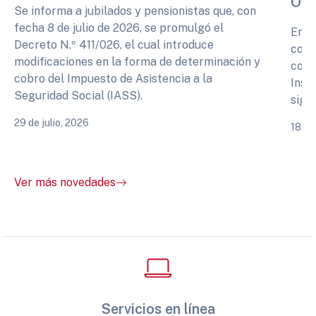
OPI
Se informa a jubilados y pensionistas que, con
fecha 8 de julio de 2026, se promulgó el
En r
Decreto N.º 411/026, el cual introduce
cono
modificaciones en la forma de determinación y
comp
cobro del Impuesto de Asistencia a la
Inst
Seguridad Social (IASS).
sigu
29 de julio, 2026
18 de
Ver más novedades
Servicios en línea