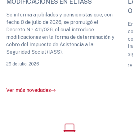
MODIFICACIONES EN EL IASS
LA 
OPI
Se informa a jubilados y pensionistas que, con
fecha 8 de julio de 2026, se promulgó el
En r
Decreto N.º 411/026, el cual introduce
cono
modificaciones en la forma de determinación y
comp
cobro del Impuesto de Asistencia a la
Inst
Seguridad Social (IASS).
sigu
29 de julio, 2026
18 de
Ver más novedades