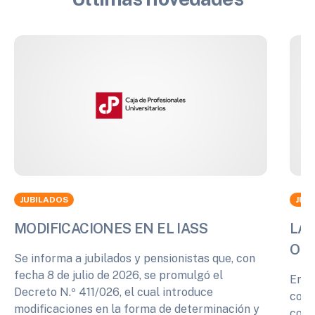
JUBILADOS
JUB
MODIFICACIONES EN EL IASS
LA 
OPI
Se informa a jubilados y pensionistas que, con
fecha 8 de julio de 2026, se promulgó el
En r
Decreto N.º 411/026, el cual introduce
cono
modificaciones en la forma de determinación y
comp