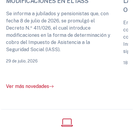
MODIFICACIONES EN EL IASS
LA 
OPI
Se informa a jubilados y pensionistas que, con
fecha 8 de julio de 2026, se promulgó el
En r
Decreto N.º 411/026, el cual introduce
cono
modificaciones en la forma de determinación y
comp
cobro del Impuesto de Asistencia a la
Inst
Seguridad Social (IASS).
sigu
29 de julio, 2026
18 de
Ver más novedades