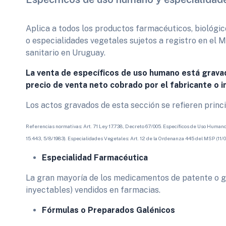
Aplica a todos los productos farmacéuticos, biológ
o especialidades vegetales sujetos a registro en el Mi
sanitario en Uruguay.
La venta de específicos de uso humano está grava
precio de venta neto cobrado por el fabricante o i
Los actos gravados de esta sección se refieren princ
Referencias normativas: Art. 71 Ley 17.738, Decreto 67/005. Específicos de Uso Humano
15.443, 5/8/1983). Especialidades Vegetales: Art. 12 de la Ordenanza 445 del MSP (11/0
Especialidad Farmacéutica
​La gran mayoría de los medicamentos de patente o g
inyectables) vendidos en farmacias.
Fórmulas o Preparados Galénicos