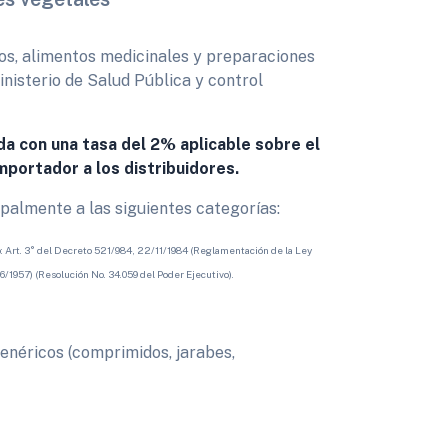
icos, alimentos medicinales y preparaciones
nisterio de Salud Pública y control
da con una tasa del 2% aplicable sobre el
mportador a los distribuidores.
ipalmente a las siguientes categorías:
: Art. 3° del Decreto 521/984, 22/11/1984 (Reglamentación de la Ley
6/1957) (Resolución No. 34.059 del Poder Ejecutivo).
enéricos (comprimidos, jarabes,