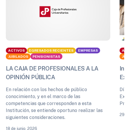
ACTIVOS
EGRESADOS RECIENTES
EMPRESAS
ACT
JUBILADOS
PENSIONISTAS
JUB
LA CAJA DE PROFESIONALES A LA
Info
OPINIÓN PÚBLICA
Exp
En relación con los hechos de público
Días
conocimiento, y en el marco de las
Expe
competencias que corresponden a esta
Prof
Institución, se entiende oportuno realizar las
29 de
siguientes consideraciones.
18 de junio, 2026