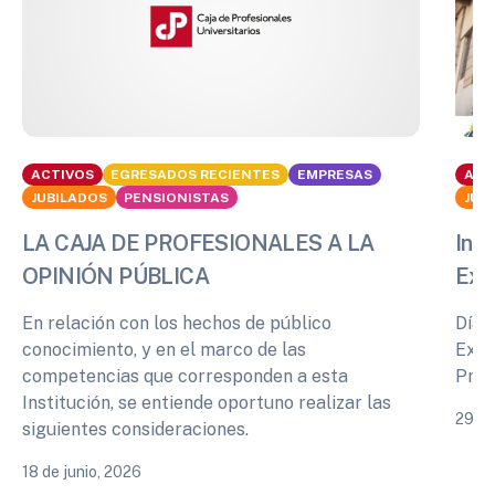
ACTIVOS
EGRESADOS RECIENTES
EMPRESAS
ACT
JUBILADOS
PENSIONISTAS
JUB
LA CAJA DE PROFESIONALES A LA
Info
OPINIÓN PÚBLICA
Exp
En relación con los hechos de público
Días
conocimiento, y en el marco de las
Expe
competencias que corresponden a esta
Prof
Institución, se entiende oportuno realizar las
29 de
siguientes consideraciones.
18 de junio, 2026