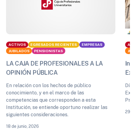
ACTIVOS
EGRESADOS RECIENTES
EMPRESAS
ACT
JUBILADOS
PENSIONISTAS
JUB
LA CAJA DE PROFESIONALES A LA
Info
OPINIÓN PÚBLICA
Exp
En relación con los hechos de público
Días
conocimiento, y en el marco de las
Expe
competencias que corresponden a esta
Prof
Institución, se entiende oportuno realizar las
29 de
siguientes consideraciones.
18 de junio, 2026