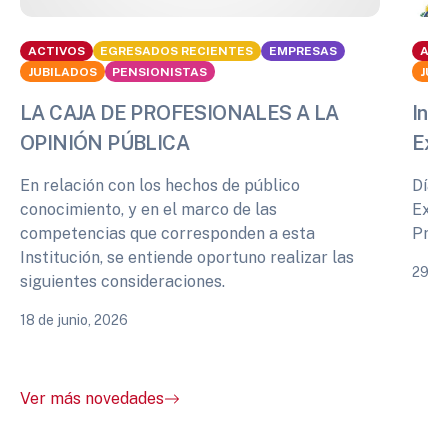
ACTIVOS
EGRESADOS RECIENTES
EMPRESAS
ACT
JUBILADOS
PENSIONISTAS
JUB
LA CAJA DE PROFESIONALES A LA
Info
OPINIÓN PÚBLICA
Exp
En relación con los hechos de público
Días
conocimiento, y en el marco de las
Expe
competencias que corresponden a esta
Prof
Institución, se entiende oportuno realizar las
29 de
siguientes consideraciones.
18 de junio, 2026
Ver más novedades