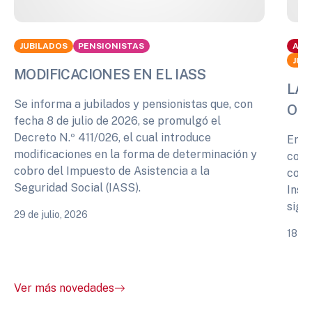
JUBILADOS
PENSIONISTAS
ACT
JUB
MODIFICACIONES EN EL IASS
LA 
Se informa a jubilados y pensionistas que, con
OPI
fecha 8 de julio de 2026, se promulgó el
Decreto N.º 411/026, el cual introduce
En r
modificaciones en la forma de determinación y
cono
cobro del Impuesto de Asistencia a la
comp
Seguridad Social (IASS).
Inst
sigu
29 de julio, 2026
18 de
Ver más novedades