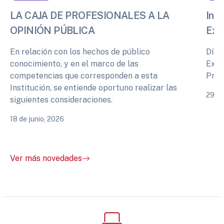
LA CAJA DE PROFESIONALES A LA
Info
OPINIÓN PÚBLICA
Exp
En relación con los hechos de público
Días
conocimiento, y en el marco de las
Expe
competencias que corresponden a esta
Prof
Institución, se entiende oportuno realizar las
29 de
siguientes consideraciones.
18 de junio, 2026
Ver más novedades