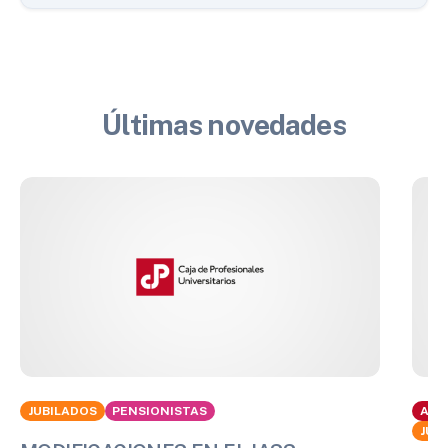
Últimas novedades
JUBILADOS
PENSIONISTAS
ACT
JUB