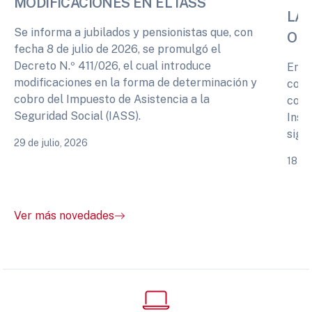
MODIFICACIONES EN EL IASS
LA 
Se informa a jubilados y pensionistas que, con
OPI
fecha 8 de julio de 2026, se promulgó el
Decreto N.º 411/026, el cual introduce
En r
modificaciones en la forma de determinación y
cono
cobro del Impuesto de Asistencia a la
comp
Seguridad Social (IASS).
Inst
sigu
29 de julio, 2026
18 de
Ver más novedades